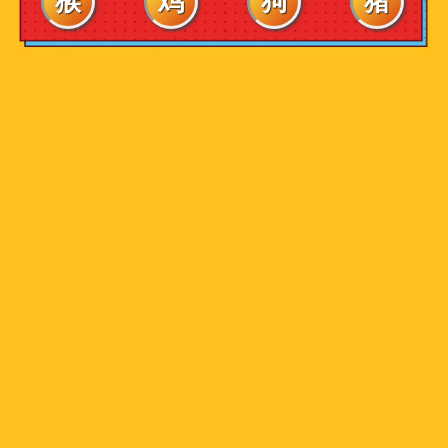
猴
鸡
狗
猪