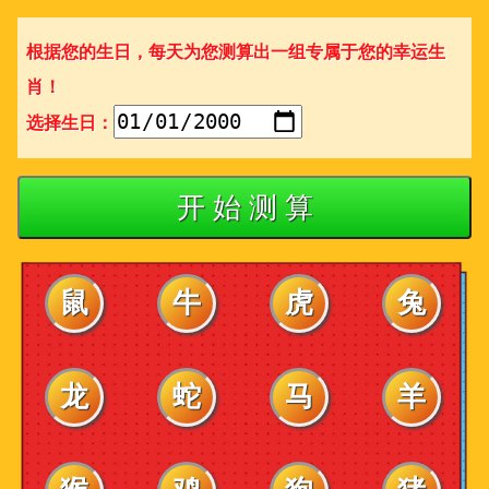
根据您的生日，每天为您测算出一组专属于您的幸运生
肖！
选择生日：
开 始 测 算
鼠
牛
虎
兔
龙
蛇
马
羊