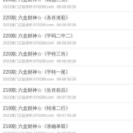
2023澳门正版资料 670288.com
08-08 00:36
220期: 六盒财神☆《杀肖准彩》
2023澳门正版资料 670288.com
08-08 00:36
220期: 六盒财神☆《平码二中二》
2023澳门正版资料 670288.com
08-08 00:36
220期: 六盒财神☆《平特三肖》
2023澳门正版资料 670288.com
08-08 00:36
220期: 六盒财神☆《平特一尾》
2023澳门正版资料 670288.com
08-08 00:36
219期: 六盒财神☆《生肖前后》
2023澳门正版资料 670288.com
08-07 00:36
219期: 六盒财神☆《特准二行》
2023澳门正版资料 670288.com
08-07 00:36
219期: 六盒财神☆《准确单双》