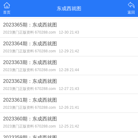
东成西就图
首页
返回
2023365期：东成西就图
2023澳门正版资料 670288.com
12-30 21:43
2023364期：东成西就图
2023澳门正版资料 670288.com
12-29 21:42
2023363期：东成西就图
2023澳门正版资料 670288.com
12-28 21:44
2023362期：东成西就图
2023澳门正版资料 670288.com
12-27 21:43
2023361期：东成西就图
2023澳门正版资料 670288.com
12-26 21:41
2023360期：东成西就图
2023澳门正版资料 670288.com
12-25 21:42
2023359期：东成西就图