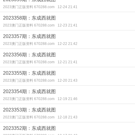
2023澳门正版资料 670288.com
12-24 21:41
2023358期：东成西就图
2023澳门正版资料 670288.com
12-23 21:41
2023357期：东成西就图
2023澳门正版资料 670288.com
12-22 21:42
2023356期：东成西就图
2023澳门正版资料 670288.com
12-21 21:41
2023355期：东成西就图
2023澳门正版资料 670288.com
12-20 21:43
2023354期：东成西就图
2023澳门正版资料 670288.com
12-19 21:46
2023353期：东成西就图
2023澳门正版资料 670288.com
12-18 21:43
2023352期：东成西就图