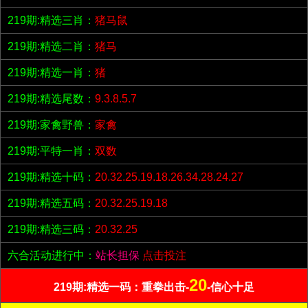
219期:精选三肖：
猪马鼠
219期:精选二肖：
猪马
219期:精选一肖：
猪
219期:精选尾数：
9.3.8.5.7
219期:家禽野兽：
家禽
219期:平特一肖：
双数
219期:精选十码：
20.32.25.19.18.26.34.28.24.27
219期:精选五码：
20.32.25.19.18
219期:精选三码：
20.32.25
六合活动进行中：
站长担保
点击投注
20
219期:精选一码：重拳出击-
-信心十足