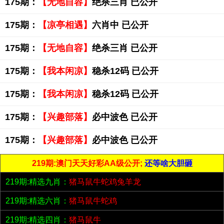
175期：
【无地自容】
绝杀三肖 已公开
175期：
【凉亭相遇】
六肖中 已公开
175期：
【无地自容】
绝杀三肖 已公开
175期：
【我本闲凉】
稳杀12码 已公开
175期：
【我本闲凉】
稳杀12码 已公开
175期：
【兴趣部落】
必中波色 已公开
175期：
【兴趣部落】
必中波色 已公开
219期:澳门天天好彩AA级公开;
还等啥大胆砸
219期:精选九肖：
猪马鼠牛蛇鸡兔羊龙
219期:精选六肖：
猪马鼠牛蛇鸡
219期:精选四肖：
猪马鼠牛