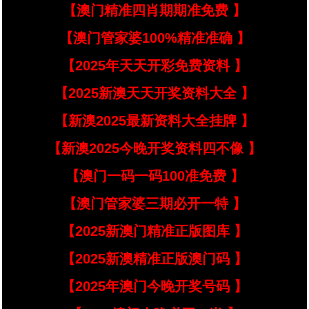
【澳门精准四肖期期准免费 】
【澳门管家婆100%精准准确 】
【2025年天天开彩免费资料 】
【2025新澳天天开奖资料大全 】
【新澳2025最新资料大全挂牌 】
【新澳2025今晚开奖资料四不像 】
【澳门一码一码100准免费 】
【澳门管家婆三期必开一特 】
【2025新澳门精准正版图库 】
【2025新澳精准正版澳门码 】
【2025年澳门今晚开奖号码 】