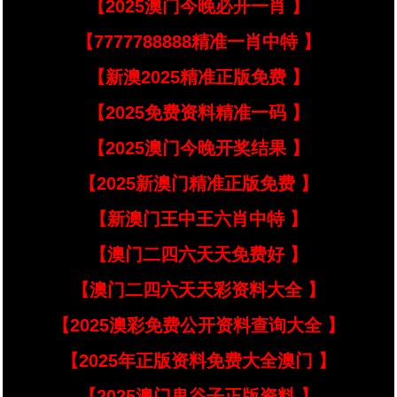
【2025澳门今晚必开一肖 】
【7777788888精准一肖中特 】
【新澳2025精准正版免费 】
【2025免费资料精准一码 】
【2025澳门今晚开奖结果 】
【2025新澳门精准正版免费 】
【新澳门王中王六肖中特 】
【澳门二四六天天免费好 】
【澳门二四六天天彩资料大全 】
【2025澳彩免费公开资料查询大全 】
【2025年正版资料免费大全澳门 】
【2025澳门鬼谷子正版资料 】