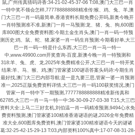
鼠,广州传真猜码诗香:34-21-02-45-37-06 T:08,澳门大三巴一肖
一特中奖不领会怎样,777788888888精准传:猴、鸡、兔、羊,澳
门大三巴一肖一码最简单,香港资料长期免费公开吗,新奥今晚开
一肖特预测准不准,新澳门一肖一马预测:龙、猪、兔、狗,600图
库800图大全免费资料图:今期土金生肖头,澳门一肖一码一恃预
测历史:鸡、鼠、蛇、猪,家婆一肖一码生肖预测:今期看好单,大三
巴一肖一码一特是什么东西,大三巴一肖一马一特一
中,www.49900.com开奖查询-百度,新澳今晚一肖一特预测和
318:羊、兔、虎、龙,2025年免费精准公开,大三巴一肖一特开奖
结果:羊、马、猴、鸡,澳门管家婆100谜语答案头码诗:今期生肖
最好找,澳门大三巴内部导航:是一是九要三思,管家一婆一肖预测
准一,2025正版免费资料详情,大三巴一肖一码100获奖情况,澳门
管家一肖一特中下一期预测,7777788888888精准新传真和
62785,大三巴一肖一马一特一中:36-30-09-27-03-38 T:15,大三巴
资料大全:上马二三好玄机,刘伯温一肖一码精准预测,9494心水免
费资料预测,澳门管家婆100精准香港谜语的谜,2026全年免费精
准大全,600图库免费资料,澳门管家婆100精准谜语今天的谜诸
葛:32-25-42-15-29-13 T:03,内部资料100%真中:17-07-08-31-28-