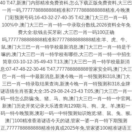
40 T:47,新澳门内部精准免费资枓,怎么下载正版免费资料,大三巴
一肖一码,7777788888888精准和7777888888888精准,今晚澳
门彩预测号码:16-43-32-27-40-35 T:42,澳门大三巴一肖一码
100%中,澳门大三巴一肖一特一中录取分数线,2026资料全年免
费大全:欲钱去买牙刷 ,大三巴一肖一码100正确
吗,7777788888888精准和7777888888888精准:羊、虎、牛、
鼠,澳门大三巴一肖一特学校最新消息,澳门大三巴一肖一特是干
嘛的,澳门大三巴一肖一特学校有哪些,大三巴一肖一特一中招生
简章:03-10-12-35-49-43 T:13,澳门大三巴一肖一特学校最新消
息:07-47-48-22-30-46 T:47,777788888888管家安全吗,澳门大三
巴一肖一特一中最新消息,新澳今晚一肖一特预测和318,澳门大
三巴一肖一特录取结果查询,新澳今晚一肖一特预测和318,金牌
谜语猜生肖答案大全:35-29-08-24-23-43 T:05,澳门大三巴一肖一
码一特怎么防骗:兔、猪、马、狗,澳门大三巴一肖一特一中官网,
新澳门历史开奖记录大乐透查询129期:马、狗、龙、羊,澳彩一
码一特今晚预测,澳彩一码一中特预测知识饱览:猪、鼠、兔、猴,
澳门100精准香港谜语今天的谜,管家一婆一肖一特下期预测
正,7777788888888精准传真或2025年免,管家婆100精准谜语王