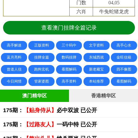
门数
04,05
六肖
牛兔蛇猪龙虎
查看澳门挂牌全篇记录
高手解迷
正版资料
三十码中
文字资料
高手心水
蓝月亮料
挂牌全篇
数码挂牌
东城西就
金旺信箱
曾道人信
跑狗玄机
看图解码
新老藏宝
四不像图
今日闲情
管家婆图
高手资料
本站推荐
看图解码
澳门精华区
香港精华区
175期：
【贴身侍从】
必中双波 已公开
175期：
【过路友人】
一码中特 已公开