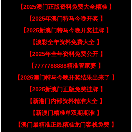
【2025澳门正版资料免费大全精准 】
【2025年澳门特马今晚开奖 】
【2025新澳门特马今晚开奖挂牌 】
【澳彩全年资料免费大全 】
【2025年全年资料免费公开 】
【7777788888精准管家婆 】
【2025澳门特马今晚开奖结果出来了 】
【2025新澳门正版免费挂牌 】
【新港门内部资料精准大全 】
【新澳门精准单双期期准 】
【澳门最精准正最精准龙门客栈免费 】