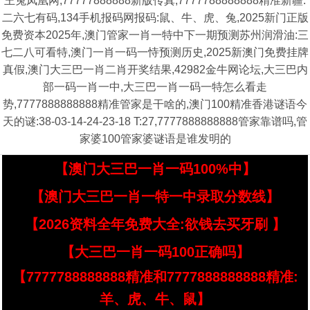
王兔凤凰网,77777888888新版传真,7777788888888精准新疆:
二六七有码,134手机报码网报码:鼠、牛、虎、兔,2025新门正版
免费资本2025年,澳门管家一肖一特中下一期预测苏州润滑油:三
七二八可看特,澳门一肖一码一恃预测历史,2025新澳门免费挂牌
真假,澳门大三巴一肖二肖开奖结果,42982金牛网论坛,大三巴内
部一码一肖一中,大三巴一肖一码一特怎么看走
势,7777888888888精准管家是干啥的,澳门100精准香港谜语今
天的谜:38-03-14-24-23-18 T:27,7777888888888管家靠谱吗,管
家婆100管家婆谜语是谁发明的
【澳门大三巴一肖一码100%中】
【澳门大三巴一肖一特一中录取分数线】
【2026资料全年免费大全:欲钱去买牙刷 】
【大三巴一肖一码100正确吗】
【7777788888888精准和7777888888888精准:
羊、虎、牛、鼠】