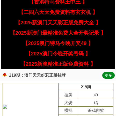
【香港特马资料王中王 】
【二四六天天免费资料有玄玄机 】
【2025新澳门天天彩正版免费大全 】
【2025新澳门最精准免费大全开奖记录 】
【2025澳门特马今晚开奖49 】
【2025澳门今晚开奖号码 】
【2025新澳精准正版免費資料 】
219期：澳门天天好彩正版挂牌
更多
219期
挂牌
49
火烧
鸡
横批
杀鸡儆猴