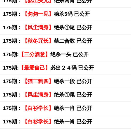
175期：
【熬出头儿】
绝杀两肖 已公开
175期：
【匆匆一见】
稳杀5码 已公开
175期：
【风尘满身】
绝杀①尾 已公开
175期：
【秋冬冗长】
禁二合数 已公开
175期:
【三分酒意】
绝杀一头 已公开
175期:
【最爱自己】
必出２４码 已公开
175期：
【猫三狗四】
绝杀一段 已公开
175期：
【风尘满身】
绝杀①尾 已公开
175期：
【白衫学长】
绝杀一肖 已公开
175期：
【白衫学长】
绝杀一肖 已公开